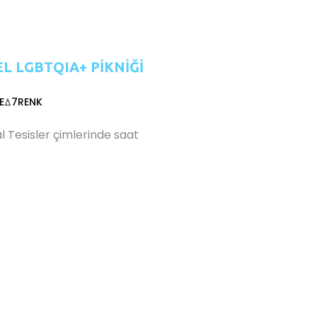
L LGBTQIA+ PİKNİĞİ
Eꕔ7RENK
al Tesisler çimlerinde saat