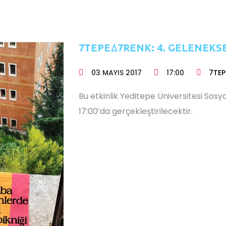
7TEPEꕔ7RENK: 4. GELENEKSE
03 MAYIS 2017
17:00
7TEP
Bu etkinlik Yeditepe Üniversitesi Sosy
17:00’da gerçekleştirilecektir.