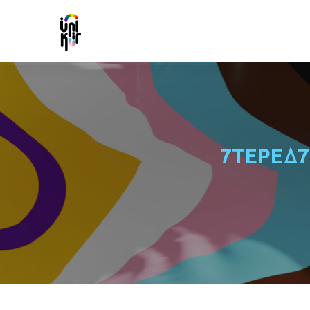
7TEPEꕔ7