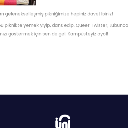
an gelenekselleşmiş pikniğimize hepiniz davetlisiniz!
 bu piknikte yemek yiyip, dans edip, Queer Twister, Lubun
ızı göstermek için sen de gel. Kampüsteyiz ayol!