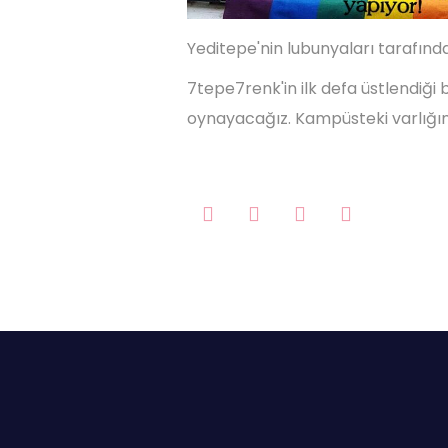
Yeditepe'nin lubunyaları tarafınd
7tepe7renk'in ilk defa üstlendiği
oynayacağız. Kampüsteki varlığım