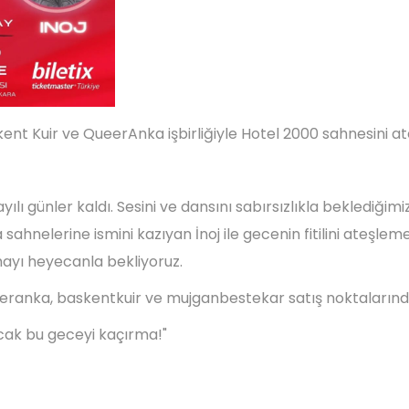
nt Kuir ve QueerAnka işbirliğiyle Hotel 2000 sahnesini at
ayılı günler kaldı. Sesini ve dansını sabırsızlıkla beklediği
ahnelerine ismini kazıyan İnoj ile gecenin fitilini ateşlem
ayı heyecanla bekliyoruz.
ueeranka, baskentkuir ve mujganbestekar satış noktaların
acak bu geceyi kaçırma!"