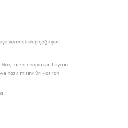
eşe verecek ekip çağırıyor:
miz Nez, tarzına hepimizin hayran
eye hazır mısın? 24 Haziran
da.