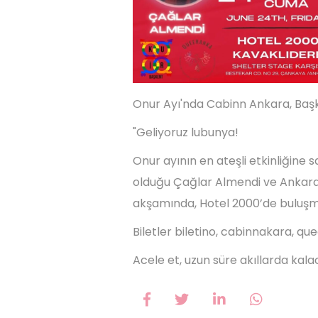
Onur Ayı'nda Cabinn Ankara, Başke
"Geliyoruz lubunya!
Onur ayının en ateşli etkinliğine s
olduğu Çağlar Almendi ve Ankara s
akşamında, Hotel 2000’de buluşm
Biletler biletino, cabinnakara, q
Acele et, uzun süre akıllarda kal