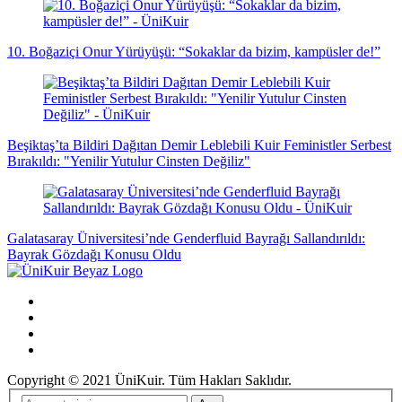
10. Boğaziçi Onur Yürüyüşü: “Sokaklar da bizim, kampüsler de!”
Beşiktaş’ta Bildiri Dağıtan Demir Leblebili Kuir Feministler Serbest
Bırakıldı: "Yenilir Yutulur Cinsten Değiliz"
Galatasaray Üniversitesi’nde Genderfluid Bayrağı Sallandırıldı:
Bayrak Gözdağı Konusu Oldu
Copyright © 2021 ÜniKuir. Tüm Hakları Saklıdır.