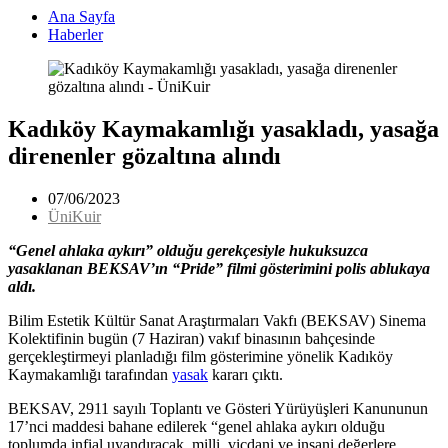
Ana Sayfa
Haberler
Kadıköy Kaymakamlığı yasakladı, yasağa
direnenler gözaltına alındı
07/06/2023
ÜniKuir
“Genel ahlaka aykırı” olduğu gerekçesiyle hukuksuzca
yasaklanan BEKSAV’ın “Pride” filmi gösterimini polis ablukaya
aldı.
Bilim Estetik Kültür Sanat Araştırmaları Vakfı (BEKSAV) Sinema
Kolektifinin bugün (7 Haziran) vakıf binasının bahçesinde
gerçekleştirmeyi planladığı film gösterimine yönelik Kadıköy
Kaymakamlığı tarafından
yasak
kararı çıktı.
BEKSAV, 2911 sayılı Toplantı ve Gösteri Yürüyüşleri Kanununun
17’nci maddesi bahane edilerek “genel ahlaka aykırı olduğu
toplumda infial uyandıracak, milli, vicdani ve insani değerlere