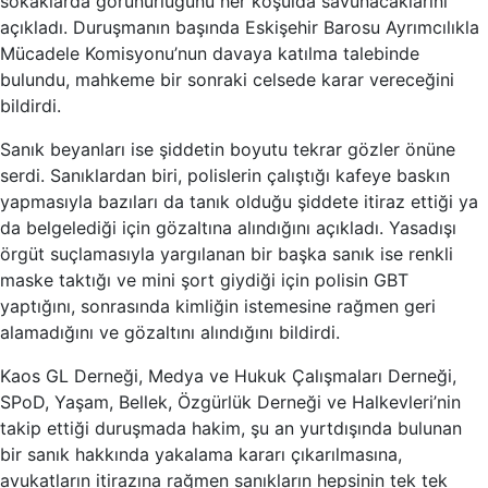
sokaklarda görünürlüğünü her koşulda savunacaklarını
açıkladı. Duruşmanın başında Eskişehir Barosu Ayrımcılıkla
Mücadele Komisyonu’nun davaya katılma talebinde
bulundu, mahkeme bir sonraki celsede karar vereceğini
bildirdi.
Sanık beyanları ise şiddetin boyutu tekrar gözler önüne
serdi. Sanıklardan biri, polislerin çalıştığı kafeye baskın
yapmasıyla bazıları da tanık olduğu şiddete itiraz ettiği ya
da belgelediği için gözaltına alındığını açıkladı. Yasadışı
örgüt suçlamasıyla yargılanan bir başka sanık ise renkli
maske taktığı ve mini şort giydiği için polisin GBT
yaptığını, sonrasında kimliğin istemesine rağmen geri
alamadığını ve gözaltını alındığını bildirdi.
Kaos GL Derneği, Medya ve Hukuk Çalışmaları Derneği,
SPoD, Yaşam, Bellek, Özgürlük Derneği ve Halkevleri’nin
takip ettiği duruşmada hakim, şu an yurtdışında bulunan
bir sanık hakkında yakalama kararı çıkarılmasına,
avukatların itirazına rağmen sanıkların hepsinin tek tek