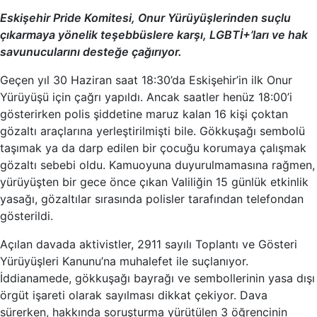
Eskişehir Pride Komitesi, Onur Yürüyüşlerinden suçlu
çıkarmaya yönelik teşebbüslere karşı, LGBTİ+’ları ve hak
savunucularını desteğe çağırıyor.
Geçen yıl 30 Haziran saat 18:30’da Eskişehir’in ilk Onur
Yürüyüşü için çağrı yapıldı. Ancak saatler henüz 18:00’i
gösterirken polis şiddetine maruz kalan 16 kişi çoktan
gözaltı araçlarına yerleştirilmişti bile. Gökkuşağı sembolü
taşımak ya da darp edilen bir çocuğu korumaya çalışmak
gözaltı sebebi oldu. Kamuoyuna duyurulmamasına rağmen,
yürüyüşten bir gece önce çıkan Valiliğin 15 günlük etkinlik
yasağı, gözaltılar sırasında polisler tarafından telefondan
gösterildi.
Açılan davada aktivistler, 2911 sayılı Toplantı ve Gösteri
Yürüyüşleri Kanunu’na muhalefet ile suçlanıyor.
İddianamede, gökkuşağı bayrağı ve sembollerinin yasa dışı
örgüt işareti olarak sayılması dikkat çekiyor. Dava
sürerken, hakkında soruşturma yürütülen 3 öğrencinin