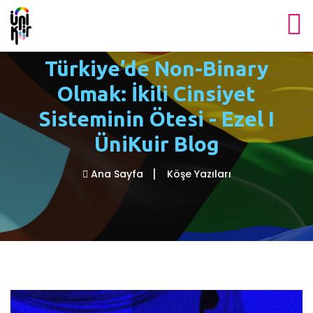
Türkiye’de Non-Binary
Olmak: İkili Cinsiyet
Sisteminin Ötesi - Ezel I
ÜniKuir Blog
Ana Sayfa
Köşe Yazıları