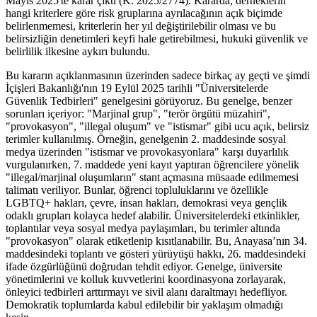
Mayıs 2025'te karar çıktı (K. 2025/2774). Kararda, derneklerin
hangi kriterlere göre risk gruplarına ayrılacağının açık biçimde
belirlenmemesi, kriterlerin her yıl değiştirilebilir olması ve bu
belirsizliğin denetimleri keyfi hale getirebilmesi, hukuki güvenlik ve
belirlilik ilkesine aykırı bulundu.
Bu kararın açıklanmasının üzerinden sadece birkaç ay geçti ve şimdi
İçişleri Bakanlığı'nın 19 Eylül 2025 tarihli "Üniversitelerde
Güvenlik Tedbirleri" genelgesini görüyoruz. Bu genelge, benzer
sorunları içeriyor: "Marjinal grup", "terör örgütü müzahiri",
"provokasyon", "illegal oluşum" ve "istismar" gibi ucu açık, belirsiz
terimler kullanılmış. Örneğin, genelgenin 2. maddesinde sosyal
medya üzerinden "istismar ve provokasyonlara" karşı duyarlılık
vurgulanırken, 7. maddede yeni kayıt yaptıran öğrencilere yönelik
"illegal/marjinal oluşumların" stant açmasına müsaade edilmemesi
talimatı veriliyor. Bunlar, öğrenci topluluklarını ve özellikle
LGBTQ+ hakları, çevre, insan hakları, demokrasi veya gençlik
odaklı grupları kolayca hedef alabilir. Üniversitelerdeki etkinlikler,
toplantılar veya sosyal medya paylaşımları, bu terimler altında
"provokasyon" olarak etiketlenip kısıtlanabilir. Bu, Anayasa’nın 34.
maddesindeki toplantı ve gösteri yürüyüşü hakkı, 26. maddesindeki
ifade özgürlüğünü doğrudan tehdit ediyor. Genelge, üniversite
yönetimlerini ve kolluk kuvvetlerini koordinasyona zorlayarak,
önleyici tedbirleri arttırmayı ve sivil alanı daraltmayı hedefliyor.
Demokratik toplumlarda kabul edilebilir bir yaklaşım olmadığı