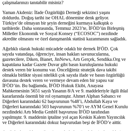
çalışmalarınızı tanıtabilir misiniz?
Yaman Akdeniz: İfade Özgürlüğü Derneği sekizinci yaşını
doldurdu. Doğuş tarihi ise OHAL dönemine denk geliyor.
Türkiye’de olmayan bir şeyin derneğini kurmaya kalkıştık o
tarihlerde. Daha sonrasında, Temmuz 2023’te, İFÖD’ün Birleşmiş
Milletler Ekonomik ve Sosyal Konsey (“ECOSOC”) nezdinde
akredite olmasını ve özel danışmanlık statüsü kazanmasını sağladık.
Ağırlıklı olarak hukuki mücadele odaklı bir dernek İFÖD. Çok
sayıda vatandaşa, öğrenciye, insan hakları savunucularına,
gazetecilere, Diken, Bianet, JinNews, Artı Gerçek, Sendika.Org ve
kapatılana kadar Gazete Duvar gibi basın kuruluşlarına hukuki
destek veren bir konumu var. Önceliğimiz stratejik dava takibi
olmakla birlikte siyasi nitelikli çok sayıda ifade ve basın özgürlüğü
davasına destek veren ve vermeye devam eden bir yapısı var
İFÖD’ün. Bu bağlamda, İFÖD Hukuk Ekibi, Anayasa
Mahkemesinin 5651 sayılı Yasanın 8/A ve 9. maddeleriyle ilgili ihlal
kararlarında önemli bir rol oynamıştır. Ahmet Alphan Sabancı ve
Diğerleri kararındaki 62 başvurunun %48’i, Abdullah Kaya ve
Diğerleri kararındaki 503 başvurunun %70’i ve AYM Genel Kurulu
nezdindeki Artı Media GmbH başvurusu İFÖD tarafından
yapılmıştır. 9. maddenin iptaline yol açan Keskin Kalem Yayıncılık
ve Diğerleri kararındaki dokuz başvurudan beşi de İFÖD’e aittir.