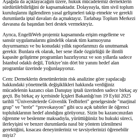
Aşağıda da açıklayacağım üzere, hukuk mücadelemiz derneklerin
sürdürülebilirliğini de kapsamaktadır. Dolayısıyla, tüm sivil toplum
kuruluşlarını ilgilendiren yasal gelişmeleri takip etmekte ve gerekli
durumlarda iptal davaları da açmaktayız. Tarlabaşı Toplum Merkezi
davasına da başından beri destek vermekteyiz.
Ayrıca, EngelliWeb projemiz kapsamında erişim engelleme ve
sansür uygulamalarını gündelik olarak tüm kamuoyuna
duyurmamızı ve bu konudaki yıllık raporlarımızı da unutmamak
gerekir. Bunlara ek olarak, her sene ifade özgürlüğü ile ilintili
kapasite geliştirme programları hazırlıyoruz ve son yıllarda sadece
İstanbul odaklı değil, Türkiye’nin dört bir yanını hedef alan
programlar üzerinde yoğunlaşıyoruz.
Cem: Derneklerin denetimlerinin risk analizine göre yapılacağı
hakkındaki yönetmelik değişiklikleri hakkında verdiğiniz
mücadelenin kazancı olan Danıştay iptali üzerinden sadece birkaç ay
geçti. Bu birkaç ay içerisinde İçişleri Bakanlığı'nın 19 Eylül 2025
tarihli "Üniversitelerde Güvenlik Tedbirleri" genelgesinde "marjinal
grup" ve "terör" “provokasyon” gibi ucu açık tabirler ile öğrenci
topluluklarının hedef alındığını görüyoruz. Sizin bu kazancınızdan
öğrenme ve beslenme maksadıyla, yürüttüğünüz bu hukuki süreci,
ilerleyişini ve benzer durumlarda nasıl bir yöntem izlenilmesi
gerektiğini, kısacası deneyimleriniz ve tavsiyelerinizi öğrenebilir
miyiz?