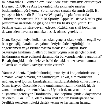
muhafazakâr Hükümetin özellikle “Aile Yılı” temasıyla örtüşmüyor.
Diyanet, RTÜK ve Aile Bakanlığı gibi aktörlerle sanatın
baskılandığını görüyoruz. Sorun sadece sanatla da sınırlı değil. Bir
yılı aşkın bir süredir Roblox ve Wattpad gibi platformlar da
Türkiye’den sansürlü. Kaldı ki Spotify, Apple Music ve Netflix gibi
platformlar üzerinde de git gide artan bir baskı görüyoruz. Bu
baskılar uzun bir süre devam edecek gözükürken sivil toplumun
devam eden davalara mutlaka destek olması gerekiyor.
Cem: Sosyal medya kullanıcısı olan gençler olarak erişim engeli ve
bant genişliği daraltılması yöntemleriyle ifade özgürlüğünün
engellenmesi veya kısıtlanmasına maalesef ki alıştık. İfade
özgürlüğü hakkının ihlalleri bu kadar yoğun iken gençler olarak
haklarımızın gasp edilmesi durumunda bu konuda neler yapabiliriz?
Bu alışılmışlıkla mücadele ve belki de haklarımızı savunmamıza
atılacak adım olarak tavsiyeleriniz var mı?
Yaman Akdeniz: İçinde bulunduğumuz siyasi konjonktürde sonuç
almanın kolay olmadığının farkındayız. Fakat, tüm zorluklara
rağmen, sivil toplum kuruluşlarının sürdürülebilirliği konusu hayati
önem taşıyor. Öncelikle bunu unutmamak lazım. İkincisi, hiçbir
zaman umudu yitirmemek lazım. Üçüncüsü, mevcut duruma
alışmamak gerekiyor. Dördüncüsü, sivil toplum içindeki dayanışma
da önemli. Biz İFÖD, olarak tüm sivil toplum kuruluşlarına ve
özellikle gençlere hukuki destek vermeye her zaman hazırız.