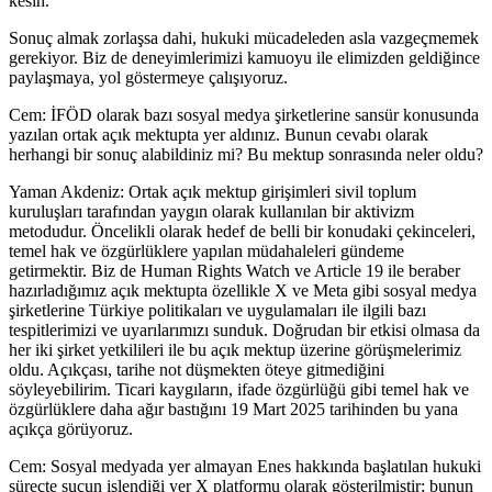
kesin.
Sonuç almak zorlaşsa dahi, hukuki mücadeleden asla vazgeçmemek
gerekiyor. Biz de deneyimlerimizi kamuoyu ile elimizden geldiğince
paylaşmaya, yol göstermeye çalışıyoruz.
Cem: İFÖD olarak bazı sosyal medya şirketlerine sansür konusunda
yazılan ortak açık mektupta yer aldınız. Bunun cevabı olarak
herhangi bir sonuç alabildiniz mi? Bu mektup sonrasında neler oldu?
Yaman Akdeniz: Ortak açık mektup girişimleri sivil toplum
kuruluşları tarafından yaygın olarak kullanılan bir aktivizm
metodudur. Öncelikli olarak hedef de belli bir konudaki çekinceleri,
temel hak ve özgürlüklere yapılan müdahaleleri gündeme
getirmektir. Biz de Human Rights Watch ve Article 19 ile beraber
hazırladığımız açık mektupta özellikle X ve Meta gibi sosyal medya
şirketlerine Türkiye politikaları ve uygulamaları ile ilgili bazı
tespitlerimizi ve uyarılarımızı sunduk. Doğrudan bir etkisi olmasa da
her iki şirket yetkilileri ile bu açık mektup üzerine görüşmelerimiz
oldu. Açıkçası, tarihe not düşmekten öteye gitmediğini
söyleyebilirim. Ticari kaygıların, ifade özgürlüğü gibi temel hak ve
özgürlüklere daha ağır bastığını 19 Mart 2025 tarihinden bu yana
açıkça görüyoruz.
Cem: Sosyal medyada yer almayan Enes hakkında başlatılan hukuki
süreçte suçun işlendiği yer X platformu olarak gösterilmiştir; bunun