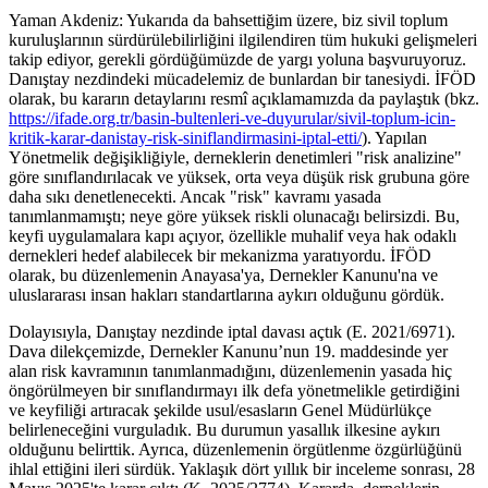
Yaman Akdeniz: Yukarıda da bahsettiğim üzere, biz sivil toplum
kuruluşlarının sürdürülebilirliğini ilgilendiren tüm hukuki gelişmeleri
takip ediyor, gerekli gördüğümüzde de yargı yoluna başvuruyoruz.
Danıştay nezdindeki mücadelemiz de bunlardan bir tanesiydi. İFÖD
olarak, bu kararın detaylarını resmî açıklamamızda da paylaştık (bkz.
https://ifade.org.tr/basin-bultenleri-ve-duyurular/sivil-toplum-icin-
kritik-karar-danistay-risk-siniflandirmasini-iptal-etti/
). Yapılan
Yönetmelik değişikliğiyle, derneklerin denetimleri "risk analizine"
göre sınıflandırılacak ve yüksek, orta veya düşük risk grubuna göre
daha sıkı denetlenecekti. Ancak "risk" kavramı yasada
tanımlanmamıştı; neye göre yüksek riskli olunacağı belirsizdi. Bu,
keyfi uygulamalara kapı açıyor, özellikle muhalif veya hak odaklı
dernekleri hedef alabilecek bir mekanizma yaratıyordu. İFÖD
olarak, bu düzenlemenin Anayasa'ya, Dernekler Kanunu'na ve
uluslararası insan hakları standartlarına aykırı olduğunu gördük.
Dolayısıyla, Danıştay nezdinde iptal davası açtık (E. 2021/6971).
Dava dilekçemizde, Dernekler Kanunu’nun 19. maddesinde yer
alan risk kavramının tanımlanmadığını, düzenlemenin yasada hiç
öngörülmeyen bir sınıflandırmayı ilk defa yönetmelikle getirdiğini
ve keyfiliği artıracak şekilde usul/esasların Genel Müdürlükçe
belirleneceğini vurguladık. Bu durumun yasallık ilkesine aykırı
olduğunu belirttik. Ayrıca, düzenlemenin örgütlenme özgürlüğünü
ihlal ettiğini ileri sürdük. Yaklaşık dört yıllık bir inceleme sonrası, 28