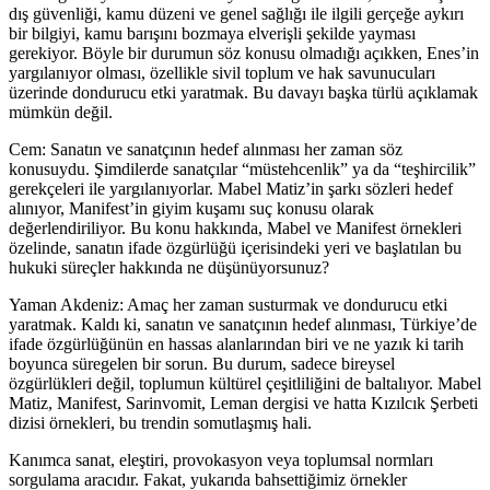
dış güvenliği, kamu düzeni ve genel sağlığı ile ilgili gerçeğe aykırı
bir bilgiyi, kamu barışını bozmaya elverişli şekilde yayması
gerekiyor. Böyle bir durumun söz konusu olmadığı açıkken, Enes’in
yargılanıyor olması, özellikle sivil toplum ve hak savunucuları
üzerinde dondurucu etki yaratmak. Bu davayı başka türlü açıklamak
mümkün değil.
Cem: Sanatın ve sanatçının hedef alınması her zaman söz
konusuydu. Şimdilerde sanatçılar “müstehcenlik” ya da “teşhircilik”
gerekçeleri ile yargılanıyorlar. Mabel Matiz’in şarkı sözleri hedef
alınıyor, Manifest’in giyim kuşamı suç konusu olarak
değerlendiriliyor. Bu konu hakkında, Mabel ve Manifest örnekleri
özelinde, sanatın ifade özgürlüğü içerisindeki yeri ve başlatılan bu
hukuki süreçler hakkında ne düşünüyorsunuz?
Yaman Akdeniz: Amaç her zaman susturmak ve dondurucu etki
yaratmak. Kaldı ki, sanatın ve sanatçının hedef alınması, Türkiye’de
ifade özgürlüğünün en hassas alanlarından biri ve ne yazık ki tarih
boyunca süregelen bir sorun. Bu durum, sadece bireysel
özgürlükleri değil, toplumun kültürel çeşitliliğini de baltalıyor. Mabel
Matiz, Manifest, Sarinvomit, Leman dergisi ve hatta Kızılcık Şerbeti
dizisi örnekleri, bu trendin somutlaşmış hali.
Kanımca sanat, eleştiri, provokasyon veya toplumsal normları
sorgulama aracıdır. Fakat, yukarıda bahsettiğimiz örnekler