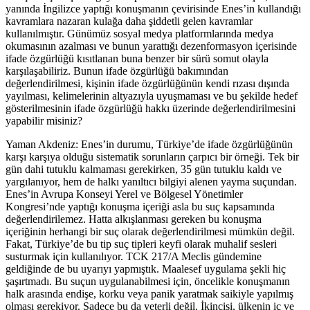
yanında İngilizce yaptığı konuşmanın çevirisinde Enes’in kullandığı
kavramlara nazaran kulağa daha şiddetli gelen kavramlar
kullanılmıştır. Günümüz sosyal medya platformlarında medya
okumasının azalması ve bunun yarattığı dezenformasyon içerisinde
ifade özgürlüğü kısıtlanan buna benzer bir sürü somut olayla
karşılaşabiliriz. Bunun ifade özgürlüğü bakımından
değerlendirilmesi, kişinin ifade özgürlüğünün kendi rızası dışında
yayılması, kelimelerinin altyazıyla uyuşmaması ve bu şekilde hedef
gösterilmesinin ifade özgürlüğü hakkı üzerinde değerlendirilmesini
yapabilir misiniz?
Yaman Akdeniz: Enes’in durumu, Türkiye’de ifade özgürlüğünün
karşı karşıya olduğu sistematik sorunların çarpıcı bir örneği. Tek bir
gün dahi tutuklu kalmaması gerekirken, 35 gün tutuklu kaldı ve
yargılanıyor, hem de halkı yanıltıcı bilgiyi alenen yayma suçundan.
Enes’in Avrupa Konseyi Yerel ve Bölgesel Yönetimler
Kongresi’nde yaptığı konuşma içeriği asla bu suç kapsamında
değerlendirilemez. Hatta alkışlanması gereken bu konuşma
içeriğinin herhangi bir suç olarak değerlendirilmesi mümkün değil.
Fakat, Türkiye’de bu tip suç tipleri keyfi olarak muhalif sesleri
susturmak için kullanılıyor. TCK 217/A Meclis gündemine
geldiğinde de bu uyarıyı yapmıştık. Maalesef uygulama şekli hiç
şaşırtmadı. Bu suçun uygulanabilmesi için, öncelikle konuşmanın
halk arasında endişe, korku veya panik yaratmak saikiyle yapılmış
olması gerekiyor. Sadece bu da yeterli değil. İkincisi, ülkenin iç ve