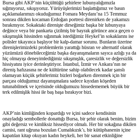
Bursa gibi AKP’nin küçülttüğü şehirlere lubunyalığımızla
sığmıyoruz, sıkışıyoruz. Yürüyüşlerimizi başlattığımız ve basın
açıklamalarımızı okuduğumuz Fomara Meydanı’na 15 Temmuz
sonrası dikilen kocaman Erdoğan portresi direnirken de yakamızı
bırakmıyor. Sokaktaki direnişte dirseğimiz başka bir lubunyaya
değince veya bir pankarta çizilmiş bir bayrak görünce anca geçen o
sıkışmışlık hissinden sığınmak istediğimiz Heykel’in sokaklarını ise
polisler tıkayınca başlıyor bir kalp-damar sorunu. Bunların üzerine
direnişlerimizdeki problemlerin yarattığı hüsran ve alternatif olarak
yüzümüzü dönebileceğimiz başka dayanışmaların sayıca azlığı ya da
hiç olmayışı deneyimlediğimiz sıkışmışlık, çaresizlik ve değersizlik
hissiyatını iyice derinleştiriyor. İstanbul, İzmir ve Ankara’nın ne
direniş hafızasına ne de kültürüne sahip olabilecek kadar şanslı
olamayan küçük şehirlerimiz bizleri boğarken direnmek için bir
parçası olduğumuz dayanışmalara sadece kıyıdan köşeden
tutunabilmek ve içerisinde olduğumuzu hissedememek büyük bir
terk edilmişlik hissi ile baş başa bırakıyor bizi.
AKP’nin kimliğinden kopardığı ve içini sadece kendisinin
onayladığı sembollerle donattığı Bursa, bir şehir olarak benim, bizim
gibi değersiz ve kimliksiz hissediyor olmalı. Her bir sokağına dikilen
camisi, rant uğruna bozulan Cumalıkızık’ı, bir kütüphanenin içine
kapatılan kitap okuyan kadın heykeli, her bir sanat etkinliğine