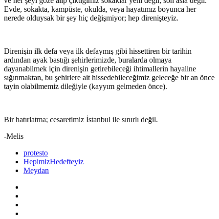
ve her şeyi göze alıp çıktığımız sokaklar yeni değil; son asla değil.
Evde, sokakta, kampüste, okulda, veya hayatımız boyunca her
nerede olduysak bir şey hiç değişmiyor; hep direnişteyiz.
Direnişin ilk defa veya ilk defaymış gibi hissettiren bir tarihin
ardından ayak bastığı şehirlerimizde, buralarda olmaya
dayanabilmek için direnişin getirebileceği ihtimallerin hayaline
sığınmaktan, bu şehirlere ait hissedebileceğimiz geleceğe bir an önce
tayin olabilmemiz dileğiyle (kayyım gelmeden önce).
Bir hatırlatma; cesaretimiz İstanbul ile sınırlı değil.
-Melis
protesto
HepimizHedefteyiz
Meydan