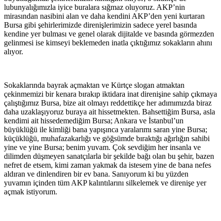
lubunyalığımızla iyice buralara sığmaz oluyoruz. AKP’nin
mirasından nasibini alan ve daha kendini AKP’den yeni kurtaran
Bursa gibi şehirlerimizde direnişlerimizin sadece yerel basında
kendine yer bulması ve genel olarak dijitalde ve basında görmezden
gelinmesi ise kimseyi beklemeden inatla çıktığımız sokakların ahını
alıyor.
Sokaklarında bayrak açmaktan ve Kürtçe slogan atmaktan
çekinmemizi bir kenara bırakıp iktidara inat direnişine sahip çıkmaya
çalıştığımız Bursa, bize ait olmayı reddettikçe her adımımızda biraz
daha uzaklaşıyoruz buraya ait hissetmekten. Bahsettiğim Bursa, asla
kendimi ait hissedemediğim Bursa; Ankara ve İstanbul’un
büyüklüğü ile kimliği bana yapışınca yaralarımı saran yine Bursa;
küçüklüğü, muhafazakarlığı ve göğsümde bıraktığı ağırlığın sahibi
yine ve yine Bursa; benim yuvam. Çok sevdiğim her insanla ve
dilimden düşmeyen sanatçılarla bir şekilde bağı olan bu şehir, bazen
nefret de etsem, kimi zaman yakmak da istesem yine de bana nefes
aldıran ve dinlendiren bir ev bana. Sanıyorum ki bu yüzden
yuvamın içinden tüm AKP kalıntılarını silkelemek ve direnişe yer
açmak istiyorum.