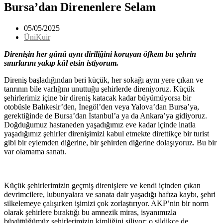
Bursa’dan Direnenlere Selam
05/05/2025
ÜniKuir
Direnişin her günü aynı diriliğini koruyan öfkem bu şehrin
sınırlarını yakıp kül etsin istiyorum.
Direniş başladığından beri küçük, her sokağı aynı yere çıkan ve
tanrının bile varlığını unuttuğu şehirlerde direniyoruz. Küçük
şehirlerimiz içine bir direniş katacak kadar büyümüyorsa bir
otobüsle Balıkesir’den, İnegöl’den veya Yalova’dan Bursa’ya,
gerektiğinde de Bursa’dan İstanbul’a ya da Ankara’ya gidiyoruz.
Doğduğumuz hastaneden yaşadığımız eve kadar içinde inatla
yaşadığımız şehirler direnişimizi kabul etmekte direttikçe bir turist
gibi bir eylemden diğerine, bir şehirden diğerine dolaşıyoruz. Bu bir
var olamama sanatı.
Küçük şehirlerimizin geçmiş direnişlere ve kendi içinden çıkan
devrimcilere, lubunyalara ve sanata dair yaşadığı hafıza kaybı, şehri
silkelemeye çalışırken işimizi çok zorlaştırıyor. AKP’nin bir norm
olarak şehirlere bıraktığı bu amnezik miras, isyanımızla
büyüttüğümüz şehirlerimizin kimliğini siliyor; o sildikçe de