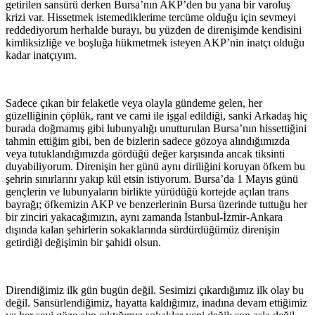
getirilen sansürü derken Bursa’nın AKP’den bu yana bir varoluş
krizi var. Hissetmek istemediklerime tercüme olduğu için sevmeyi
reddediyorum herhalde burayı, bu yüzden de direnişimde kendisini
kimliksizliğe ve boşluğa hükmetmek isteyen AKP’nin inatçı olduğu
kadar inatçıyım.
Sadece çıkan bir felaketle veya olayla gündeme gelen, her
güzelliğinin çöplük, rant ve cami ile işgal edildiği, sanki Arkadaş hiç
burada doğmamış gibi lubunyalığı unutturulan Bursa’nın hissettiğini
tahmin ettiğim gibi, ben de bizlerin sadece gözoya alındığımızda
veya tutuklandığımızda gördüğü değer karşısında ancak tiksinti
duyabiliyorum. Direnişin her günü aynı diriliğini koruyan öfkem bu
şehrin sınırlarını yakıp kül etsin istiyorum. Bursa’da 1 Mayıs günü
gençlerin ve lubunyaların birlikte yürüdüğü kortejde açılan trans
bayrağı; öfkemizin AKP ve benzerlerinin Bursa üzerinde tuttuğu her
bir zinciri yakacağımızın, aynı zamanda İstanbul-İzmir-Ankara
dışında kalan şehirlerin sokaklarında sürdürdüğümüz direnişin
getirdiği değişimin bir şahidi olsun.
Direndiğimiz ilk gün bugün değil. Sesimizi çıkardığımız ilk olay bu
değil. Sansürlendiğimiz, hayatta kaldığımız, inadına devam ettiğimiz